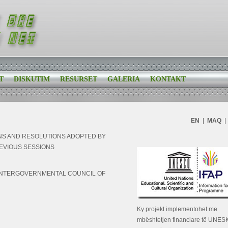
T
DISKUTIM
RESURSET
GALERIA
KONTAKT
EN
|
MAQ
|
NS AND RESOLUTIONS ADOPTED BY
EVIOUS SESSIONS
 INTERGOVERNMENTAL COUNCIL OF
Ky projekt implementohet me
mbështetjen financiare të UNES