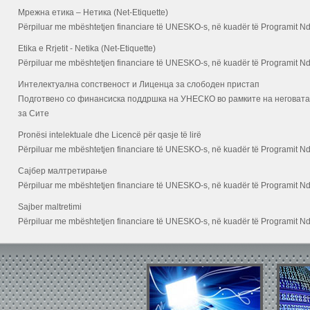
Мрежна етика – Нетика (Net-Etiquette)
Përpiluar me mbështetjen financiare të UNESKO-s, në kuadër të Programit Ndërq
Etika e Rrjetit - Netika (Net-Etiquette)
Përpiluar me mbështetjen financiare të UNESKO-s, në kuadër të Programit Ndërq
Интелектуална сопственост и Лиценца за слободен пристап
Подготвено со финансиска поддршка на УНЕСКО во рамките на негова
за Сите
Pronësi intelektuale dhe Licencë për qasje të lirë
Përpiluar me mbështetjen financiare të UNESKO-s, në kuadër të Programit Ndërq
Сајбер малтретирање
Përpiluar me mbështetjen financiare të UNESKO-s, në kuadër të Programit Ndërq
Sajber maltretimi
Përpiluar me mbështetjen financiare të UNESKO-s, në kuadër të Programit Ndërq