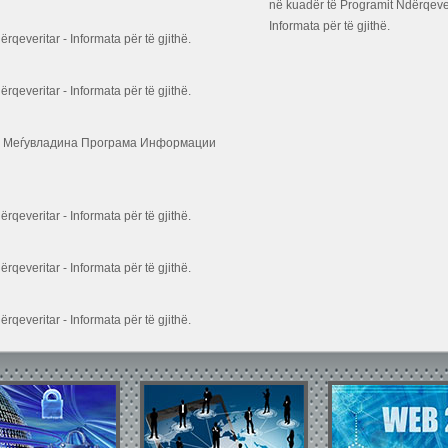
në kuadër të Programit Ndërqever
Informata për të gjithë.
everitar - Informata për të gjithë.
everitar - Informata për të gjithë.
та Меѓувладина Програма Информации
everitar - Informata për të gjithë.
everitar - Informata për të gjithë.
everitar - Informata për të gjithë.